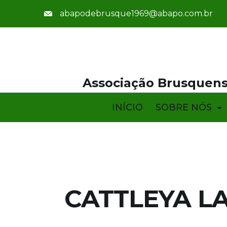
abapodebrusque1969@abapo.com.br
Associação Brusquens
INÍCIO
SOBRE NÓS
CATTLEYA L