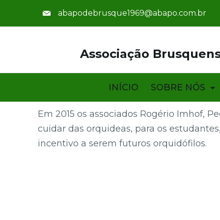
abapodebrusque1969@abapo.com.br
Associação Brusquens
INÍCIO
SOBRE NÓS
Em 2015 os associados Rogério Imhof, Pe
cuidar das orquideas, para os estudantes
incentivo a serem futuros orquidófilos.